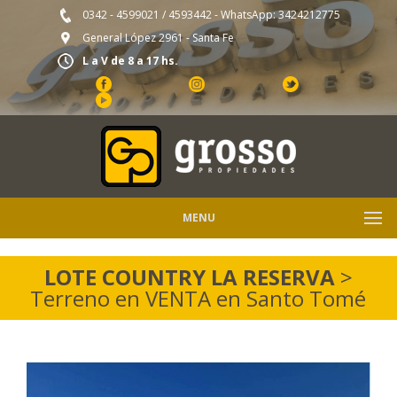
0342 - 4599021
/
4593442
- WhatsApp:
3424212775
General López 2961 - Santa Fe
L a V de 8 a 17 hs.
MENU
LOTE COUNTRY LA RESERVA
>
Terreno en VENTA en Santo Tomé