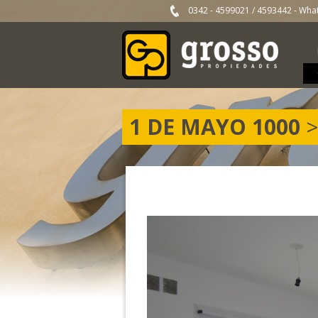
0342 - 4599021
/
4593442
- Wha
1 DE MAYO 1000
>