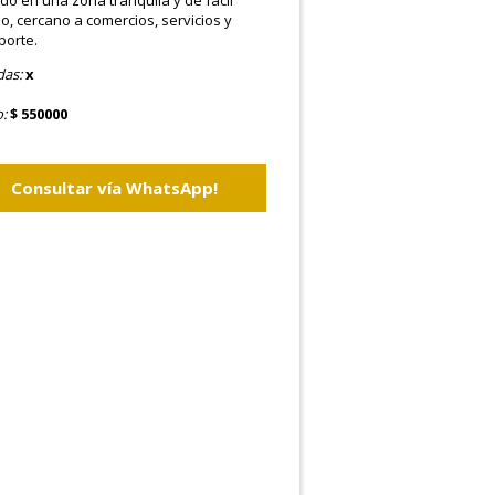
do en una zona tranquila y de fácil
o, cercano a comercios, servicios y
porte.
as:
x
o:
$ 550000
Consultar vía WhatsApp!