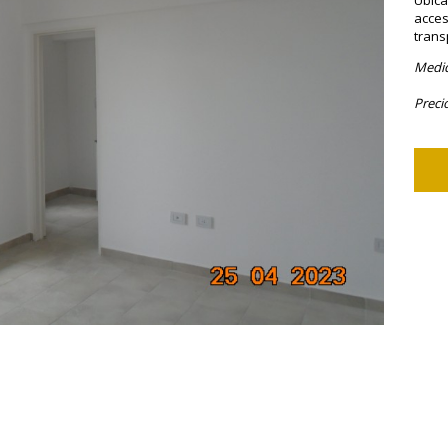
Ubica
acces
trans
Medid
Preci