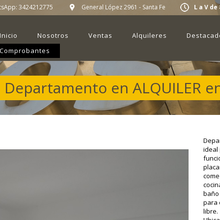
tsApp:
3424212775
General López 2961 - Santa Fe
L a V de 
Inicio
Nosotros
Ventas
Alquileres
Destacad
Comprobantes
 Departamento en ALQUILER en
Depar
ideal
funci
placar
comed
cocin
baño 
para 
libre.