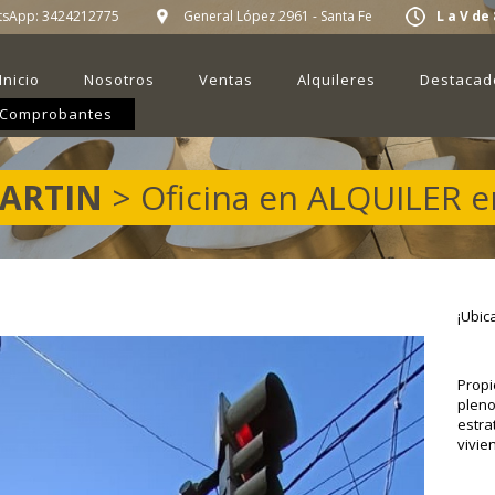
tsApp:
3424212775
General López 2961 - Santa Fe
L a V de 
Inicio
Nosotros
Ventas
Alquileres
Destacad
Comprobantes
MARTIN
> Oficina en ALQUILER e
¡Ubic
Propi
pleno
estra
vivie