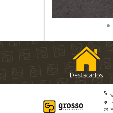
Destacados
0
W
G
i