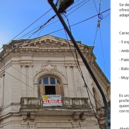
Se de
ofrec
adapt
Carac
- 5 e
- Amb
- Pati
- Bal
- Muy
Es un
profe
quien
con t
Medid