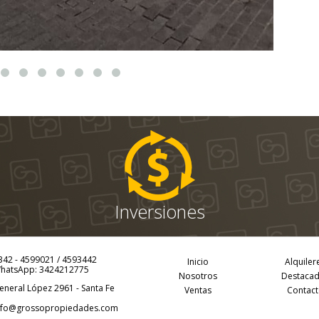
Inversiones
342 - 4599021
/
4593442
Inicio
Alquiler
hatsApp:
3424212775
Nosotros
Destaca
eneral López 2961 - Santa Fe
Ventas
Contact
nfo@grossopropiedades.com