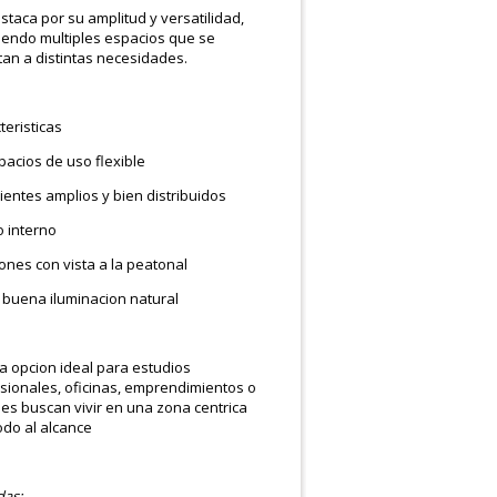
staca por su amplitud y versatilidad,
iendo multiples espacios que se
an a distintas necesidades.
teristicas
spacios de uso flexible
ientes amplios y bien distribuidos
o interno
cones con vista a la peatonal
 buena iluminacion natural
a opcion ideal para estudios
sionales, oficinas, emprendimientos o
es buscan vivir en una zona centrica
odo al alcance
as:
.